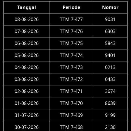
Tanggal
Periode
Nomor
08-08-2026
TTM 7-477
9031
07-08-2026
TTM 7-476
6303
06-08-2026
TTM 7-475
5843
05-08-2026
TTM 7-474
9401
04-08-2026
TTM 7-473
0213
03-08-2026
TTM 7-472
0433
02-08-2026
TTM 7-471
3674
01-08-2026
TTM 7-470
8639
31-07-2026
TTM 7-469
9199
30-07-2026
TTM 7-468
2130