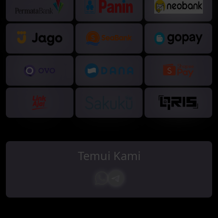
Temui Kami