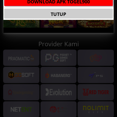
DOWNLOAD APK TOGEL900
TUTUP
Provider Kami