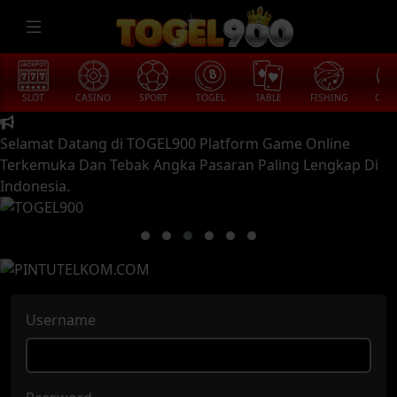
SLOT
CASINO
SPORT
TOGEL
TABLE
FISHING
COCK
Selamat Datang di TOGEL900 Platform Game Online
Terkemuka Dan Tebak Angka Pasaran Paling Lengkap Di
Indonesia.
Username