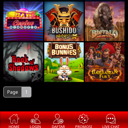
Page
1
HOME
LOGIN
DAFTAR
PROMOSI
LIVE CHAT